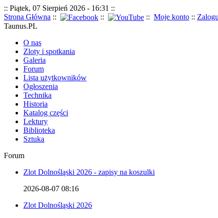
:: Piątek, 07 Sierpień 2026 - 16:31 ::
Strona Główna
::
::
::
Moje konto
::
Zalogu
Taunus.PL
O nas
Zloty i spotkania
Galeria
Forum
Lista użytkowników
Ogłoszenia
Technika
Historia
Katalog części
Lektury
Biblioteka
Sztuka
Forum
Zlot Dolnośląski 2026 - zapisy na koszulki
2026-08-07 08:16
Zlot Dolnośląski 2026