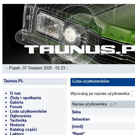
:: Piątek, 07 Sierpień 2026 - 01:23 ::
Taunus.PL
Lista użytkowników
O nas
Wyszukaj po nazwie użytkownika:
Zloty i spotkania
Galeria
Nazwa użytkownika
Forum
Lista użytkowników
$eba
Ogłoszenia
$ebastian
Technika
Historia
(nmd)
Katalog części
*Ranti*
Lektury