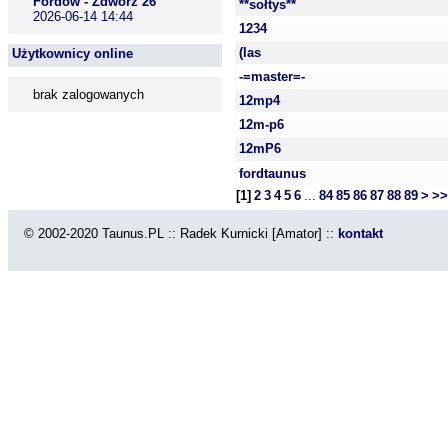
Fordów - Zdwórz 26
**sołtys**
2026-06-14 14:44
1234
(las
Użytkownicy online
-=master=-
brak zalogowanych
12mp4
12m-p6
12mP6
fordtaunus
[1]
2
3
4
5
6
...
84
85
86
87
88
89
>
>>
© 2002-2020 Taunus.PL :: Radek Kurnicki [Amator] ::
kontakt