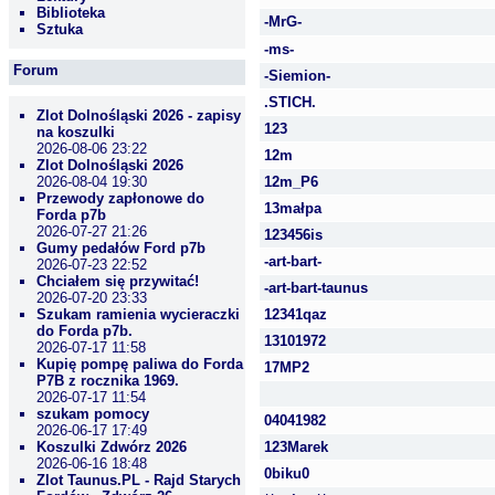
Biblioteka
-MrG-
Sztuka
-ms-
Forum
-Siemion-
.STICH.
Zlot Dolnośląski 2026 - zapisy
123
na koszulki
2026-08-06 23:22
12m
Zlot Dolnośląski 2026
2026-08-04 19:30
12m_P6
Przewody zapłonowe do
13małpa
Forda p7b
2026-07-27 21:26
123456is
Gumy pedałów Ford p7b
-art-bart-
2026-07-23 22:52
Chciałem się przywitać!
-art-bart-taunus
2026-07-20 23:33
Szukam ramienia wycieraczki
12341qaz
do Forda p7b.
13101972
2026-07-17 11:58
Kupię pompę paliwa do Forda
17MP2
P7B z rocznika 1969.
2026-07-17 11:54
szukam pomocy
04041982
2026-06-17 17:49
Koszulki Zdwórz 2026
123Marek
2026-06-16 18:48
0biku0
Zlot Taunus.PL - Rajd Starych