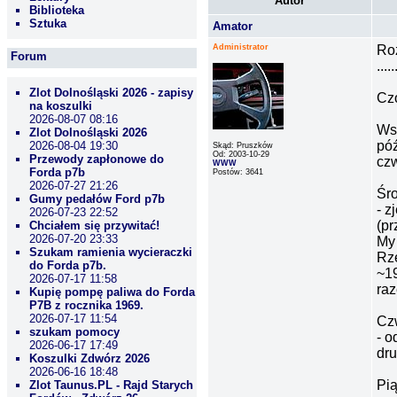
Autor
Biblioteka
Sztuka
Amator
Administrator
Roz
Forum
.....
Zlot Dolnośląski 2026 - zapisy
Cz
na koszulki
2026-08-07 08:16
Wst
Zlot Dolnośląski 2026
póź
2026-08-04 19:30
Skąd: Pruszków
Od: 2003-10-29
Przewody zapłonowe do
czw
WWW
Forda p7b
Postów: 3641
2026-07-27 21:26
Śr
Gumy pedałów Ford p7b
- z
2026-07-23 22:52
(pr
Chciałem się przywitać!
2026-07-20 23:33
My 
Szukam ramienia wycieraczki
Rz
do Forda p7b.
~19
2026-07-17 11:58
raz
Kupię pompę paliwa do Forda
P7B z rocznika 1969.
2026-07-17 11:54
Cz
szukam pomocy
- o
2026-06-17 17:49
dru
Koszulki Zdwórz 2026
2026-06-16 18:48
Pią
Zlot Taunus.PL - Rajd Starych