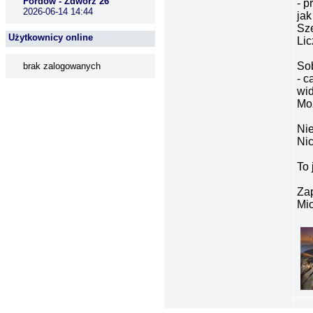
Fordów - Zdwórz 26
- p
2026-06-14 14:44
ja
Sze
Użytkownicy online
Lic
So
brak zalogowanych
- c
wid
Moż
Nie
Nic
To 
Za
Mic