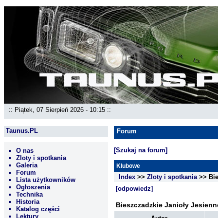
:: Piątek, 07 Sierpień 2026 - 10:15 ::
Taunus.PL
Forum
[Szukaj na forum]
O nas
Zloty i spotkania
Galeria
Klubowe
Forum
Index
>>
Zloty i spotkania
>> Bie
Lista użytkowników
Ogłoszenia
[odpowiedz]
Technika
Historia
Bieszczadzkie Janioły Jesienn
Katalog części
Lektury