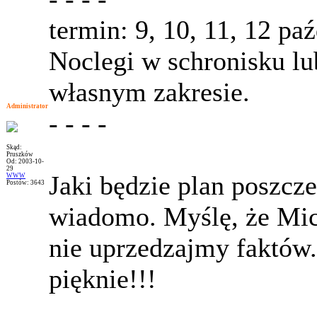
termin: 9, 10, 11, 12 pa
Noclegi w schronisku l
własnym zakresie.
Administrator
- - - -
Skąd:
Pruszków
Od: 2003-10-
29
Jaki będzie plan poszcze
WWW
Postów: 3643
wiadomo. Myślę, że Mich
nie uprzedzajmy faktów. 
pięknie!!!