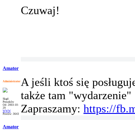
Czuwaj!
Amator
A jeśli ktoś się posług
Administrator
także tam "wydarzenie" 
Skąd:
Pruszków
Zapraszamy:
https://fb
Od: 2003-10-
29
WWW
Postów: 3643
Amator