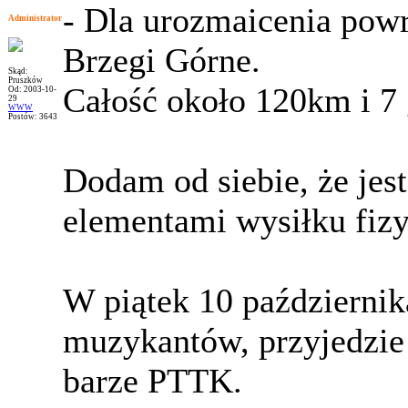
- Dla urozmaicenia powr
Administrator
Brzegi Górne.
Skąd:
Pruszków
Całość około 120km i 7 
Od: 2003-10-
29
WWW
Postów: 3643
Dodam od siebie, że je
elementami wysiłku fiz
W piątek 10 październik
muzykantów, przyjedzie 
barze PTTK.