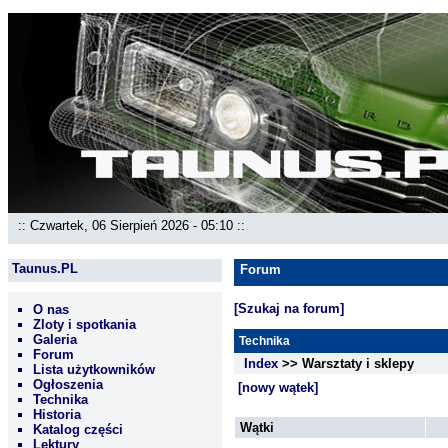
:: Czwartek, 06 Sierpień 2026 - 05:10 ::
Taunus.PL
Forum
[Szukaj na forum]
O nas
Zloty i spotkania
Galeria
Technika
Forum
Index
>> Warsztaty i sklepy
Lista użytkowników
Ogłoszenia
[nowy wątek]
Technika
Historia
Wątki
Katalog części
Lektury