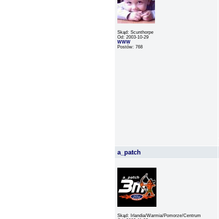
Skąd: Scunthorpe
Od: 2003-10-29
WWW
Postów: 768
a_patch
Skąd: Irlandia/Warmia/Pomorze/Centrum