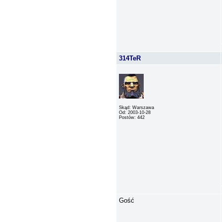
314TeR
Skąd: Warszawa
Od: 2003-10-28
Postów: 442
Gość