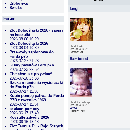
Autor
Biblioteka
Sztuka
langi
Forum
Zlot Dolnośląski 2026 - zapisy
na koszulki
2026-08-06 10:29
Zlot Dolnośląski 2026
Skąd: Łódź
2026-08-04 19:30
Od: 2003-10-28
Przewody zapłonowe do
Postów: 317
Forda p7b
Ramboost
2026-07-27 21:26
Gumy pedałów Ford p7b
2026-07-23 22:52
Chciałem się przywitać!
2026-07-20 23:33
Szukam ramienia wycieraczki
do Forda p7b.
2026-07-17 11:58
Kupię pompę paliwa do Forda
P7B z rocznika 1969.
Skąd: Scunthorpe
2026-07-17 11:54
Od: 2003-10-29
szukam pomocy
WWW
Postów: 768
2026-06-17 17:49
Koszulki Zdwórz 2026
2026-06-16 18:48
Zlot Taunus.PL - Rajd Starych