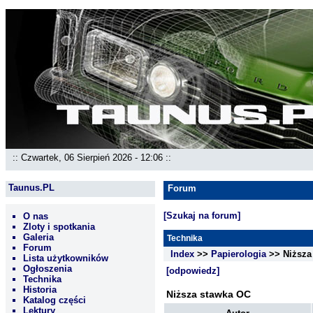
:: Czwartek, 06 Sierpień 2026 - 12:06 ::
Taunus.PL
Forum
[Szukaj na forum]
O nas
Zloty i spotkania
Galeria
Technika
Forum
Index
>>
Papierologia
>> Niższa
Lista użytkowników
Ogłoszenia
[odpowiedz]
Technika
Historia
Niższa stawka OC
Katalog części
Lektury