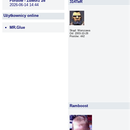
Fordów - Zdwórz 26
314TeR
2026-06-14 14:44
Użytkownicy online
MR.Glue
Skąd: Warszawa
Od: 2003-10-28
Postów: 442
Ramboost