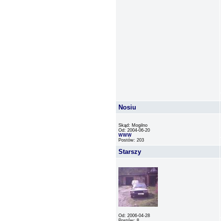
Nosiu
Skąd: Mogilno
Od: 2004-06-20
WWW
Postów: 203
Starszy
Od: 2006-04-28
Postów: 8