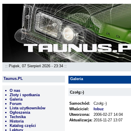
:: Piątek, 07 Sierpień 2026 - 23:34 ::
Taunus.PL
Galeria
O nas
Czołg:-)
Zloty i spotkania
Galeria
Samochód:
Czołg:-)
Forum
Lista użytkowników
Właściciel:
łobuz
Ogłoszenia
Utworzona:
2006-02-27 14:04
Technika
Aktualizacja:
2016-11-27 13:07
Historia
Katalog części
Lektury