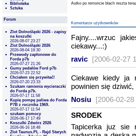
Autko po remoncie blach reszta teraz
Biblioteka
Sztuka
Forum
Komentarze użytkowników
Zlot Dolnośląski 2026 - zapisy
Fajny....wrzuc jaki
na koszulki
2026-08-07 23:27
ciekawy...:)
Zlot Dolnośląski 2026
2026-08-04 19:30
Przewody zapłonowe do
ravic
[2006-02-27 
Forda p7b
2026-07-27 21:26
Gumy pedałów Ford p7b
2026-07-23 22:52
Ciekawe kiedy ja 
Chciałem się przywitać!
2026-07-20 23:33
powinien się dziwić,
Szukam ramienia wycieraczki
do Forda p7b.
2026-07-17 11:58
Nosiu
[2006-02-28
Kupię pompę paliwa do Forda
P7B z rocznika 1969.
2026-07-17 11:54
SRODEK
szukam pomocy
2026-06-17 17:49
Koszulki Zdwórz 2026
Tapicerka juz sie 
2026-06-16 18:48
Zlot Taunus.PL - Rajd Starych
nadwozia a deska m