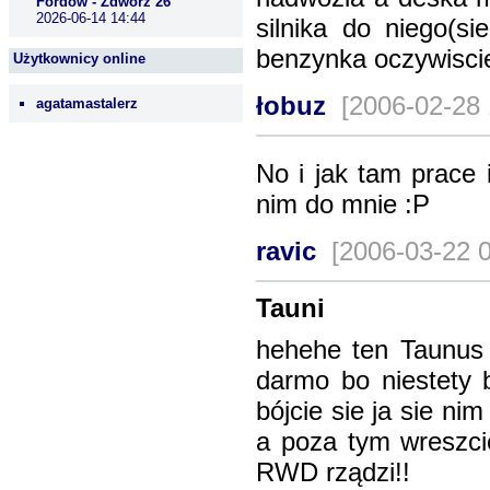
Fordów - Zdwórz 26
2026-06-14 14:44
silnika do niego(s
benzynka oczywiscie
Użytkownicy online
łobuz
[2006-02-28
agatamastalerz
No i jak tam prace 
nim do mnie :P
ravic
[2006-03-22 
Tauni
hehehe ten Taunus 
darmo bo niestety 
bójcie sie ja sie n
a poza tym wreszci
RWD rządzi!!