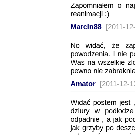
Zapomniałem o naj
reanimacji :)
Marcin88
[2011-12
No widać, że zap
powodzenia. I nie po
Was na wszelkie zlo
pewno nie zabraknie
Amator
[2011-12-1
Widać postem jest ,
dziury w podłodze
odpadnie , a jak po
jak grzyby po deszc