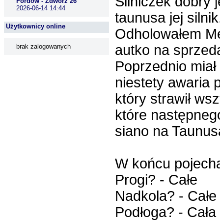
Silniczek dobry j
Fordów - Zdwórz 26
2026-06-14 14:44
taunusa jej siln
Użytkownicy online
Odholowałem Mer
autko na sprzeda
brak zalogowanych
Poprzednio miał 
niestety awaria
który strawił ws
które następnego
siano na Taunus
W końcu pojechal
Progi? - Całe
Nadkola? - Całe
Podłoga? - Cała