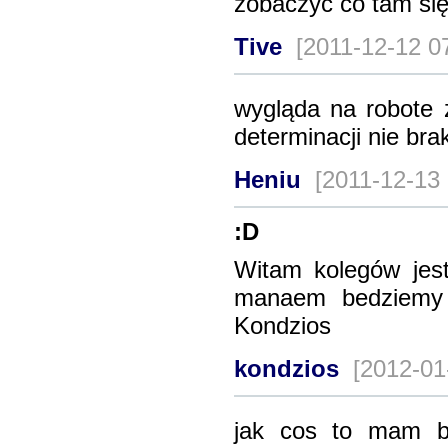
zobaczyć co tam się
Tive
[2011-12-12 0
wygląda na robote 
determinacji nie bra
Heniu
[2011-12-13
:D
Witam kolegów je
manaem bedziemy 
Kondzios
kondzios
[2012-01
jak cos to mam ba