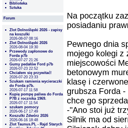
Biblioteka
Sztuka
Na początku zazn
Forum
posiadaniu praw
Zlot Dolnośląski 2026 - zapisy
na koszulki
2026-08-07 08:16
Pewnego dnia sp
Zlot Dolnośląski 2026
2026-08-04 19:30
mojego kolegi z 
Przewody zapłonowe do
Forda p7b
2026-07-27 21:26
miejscowości Me
Gumy pedałów Ford p7b
2026-07-23 22:52
betonowym murem
Chciałem się przywitać!
2026-07-20 23:33
klasę i czerwon
Szukam ramienia wycieraczki
do Forda p7b.
grubsza Forda - 
2026-07-17 11:58
Kupię pompę paliwa do Forda
chce go sprzeda
P7B z rocznika 1969.
2026-07-17 11:54
szukam pomocy
-"Ano stoi już tr
2026-06-17 17:49
Koszulki Zdwórz 2026
Silnik ma od sie
2026-06-16 18:48
Zlot Taunus.PL - Rajd Starych