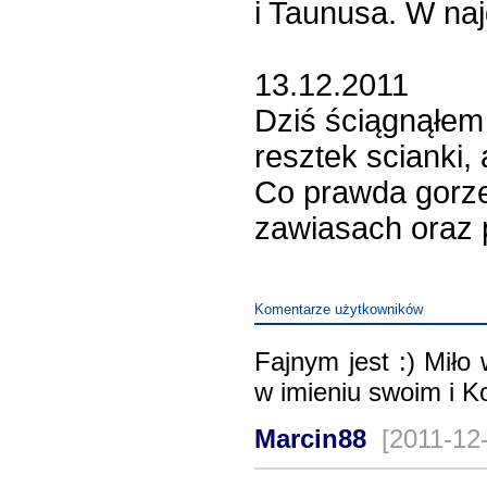
i Taunusa. W na
13.12.2011
Dziś ściągnąłem
resztek scianki,
Co prawda gorzej
zawiasach oraz p
Komentarze użytkowników
Fajnym jest :) Miło
w imieniu swoim i K
Marcin88
[2011-12