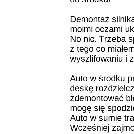
Demontaż silnik
moimi oczami uka
No nic. Trzeba 
z tego co miałem
wyszlifowaniu i 
Auto w środku p
deskę rozdzielc
zdemontować bło
mogę się spodzi
Auto w sumie tra
Wcześniej zajmo