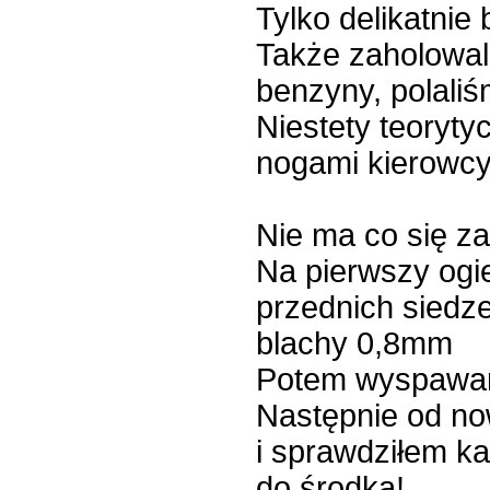
Tylko delikatnie 
Także zaholowali
benzyny, polaliśm
Niestety teoryty
nogami kierowcy
Nie ma co się 
Na pierwszy ogi
przednich siedz
blachy 0,8mm
Potem wyspawan
Następnie od n
i sprawdziłem ka
do środka!