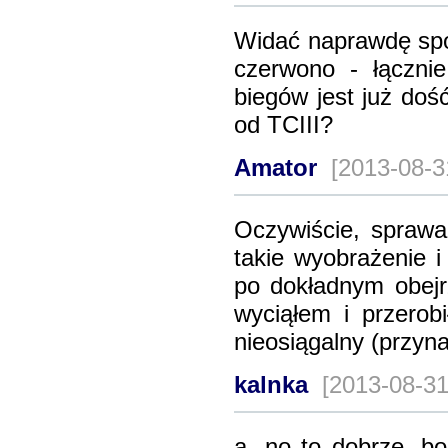
Widać naprawdę spo
czerwono - łączni
biegów jest już doś
od TCIII?
Amator
[2013-08-3
Oczywiście, spraw
takie wyobrażenie i
po dokładnym obejr
wyciąłem i przerob
nieosiągalny (przyna
kalnka
[2013-08-31
a, no to dobrze, bo