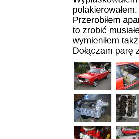
polakierowałem.
Przerobiłem apar
to zrobić musia
wymieniłem także
Dołączam parę z