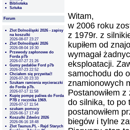
Biblioteka
Sztuka
Witam,
Forum
w 2006 roku zos
Zlot Dolnośląski 2026 - zapisy
z 1979r. z siln
na koszulki
2026-08-07 23:27
kupiłem od znaj
Zlot Dolnośląski 2026
2026-08-04 19:30
wymagał żadnych
Przewody zapłonowe do
Forda p7b
2026-07-27 21:26
eksploatacji. Z
Gumy pedałów Ford p7b
2026-07-23 22:52
samochodu do ory
Chciałem się przywitać!
2026-07-20 23:33
znamionowych m
Szukam ramienia wycieraczki
do Forda p7b.
Postanowiłem z 
2026-07-17 11:58
Kupię pompę paliwa do Forda
do silnika, to p
P7B z rocznika 1969.
2026-07-17 11:54
szukam pomocy
postanowiłem prz
2026-06-17 17:49
Koszulki Zdwórz 2026
biegów i tylne z
2026-06-16 18:48
Zlot Taunus.PL - Rajd Starych