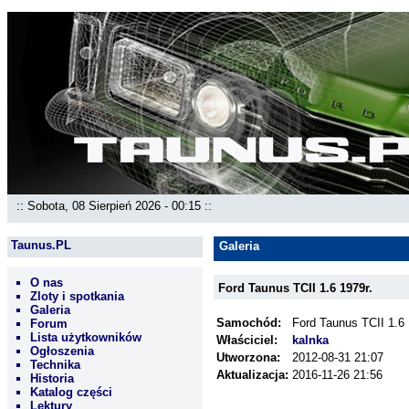
:: Sobota, 08 Sierpień 2026 - 00:15 ::
Taunus.PL
Galeria
O nas
Ford Taunus TCII 1.6 1979r.
Zloty i spotkania
Galeria
Samochód:
Ford Taunus TCII 1.6 
Forum
Lista użytkowników
Właściciel:
kalnka
Ogłoszenia
Utworzona:
2012-08-31 21:07
Technika
Aktualizacja:
2016-11-26 21:56
Historia
Katalog części
Lektury