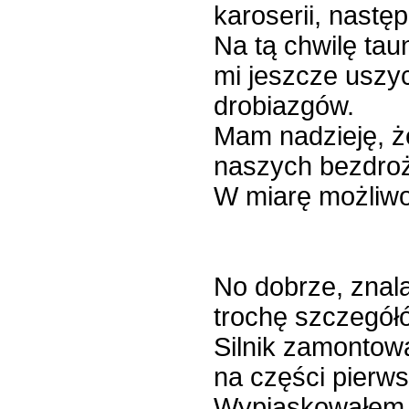
karoserii, nastę
Na tą chwilę tau
mi jeszcze uszyc
drobiazgów.
Mam nadzieję, ż
naszych bezdro
W miarę możliwoś
No dobrze, znal
trochę szczegółó
Silnik zamontow
na części pierws
Wypiaskowałem g