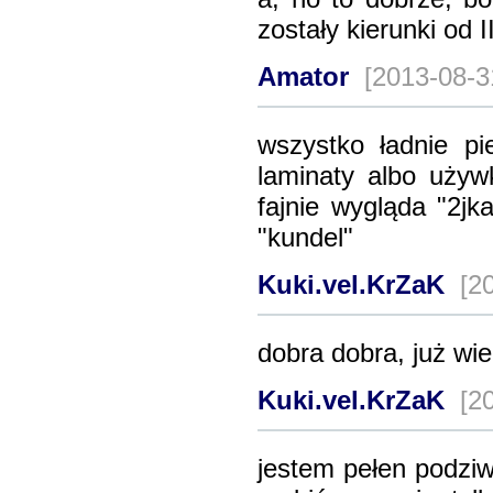
zostały kierunki od I
Amator
[2013-08-3
wszystko ładnie pie
laminaty albo używ
fajnie wygląda "2jk
"kundel"
Kuki.vel.KrZaK
[20
dobra dobra, już wie
Kuki.vel.KrZaK
[20
jestem pełen podziw