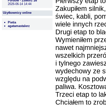
Pierwszy etap to
Fordów - Zdwórz 26
2026-06-14 14:44
Zakupiłem silni
Użytkownicy online
świec, kabli, po
wiele innych rzec
Pietia
agatamastalerz
Drugi etap to bl
Wymieniłem przed
nawet najmniejs
wszelkich przer
i tylnego zawies
wydechowy ze st
względu na podw
paliwa. Kosztow
Trzeci etap to la
Chciałem to zrob