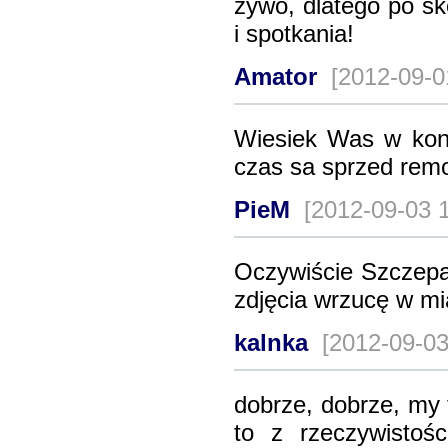
żywo, dlatego po s
i spotkania!
Amator
[2012-09-0
Wiesiek Was w konia
czas sa sprzed remo
PieM
[2012-09-03 
Oczywiście Szczepa
zdjęcia wrzucę w m
kalnka
[2012-09-03
dobrze, dobrze, my 
to z rzeczywistośc