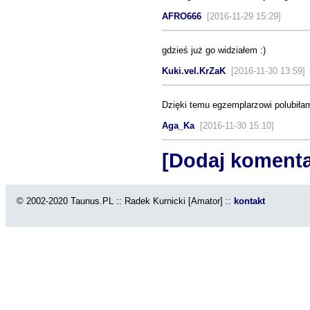
AFRO666
[2016-11-29 15:29]
gdzieś już go widziałem :)
Kuki.vel.KrZaK
[2016-11-30 13:59
Dzięki temu egzemplarzowi polubiłam 
Aga_Ka
[2016-11-30 15:10]
[Dodaj komenta
© 2002-2020 Taunus.PL :: Radek Kurnicki [Amator] ::
kontakt