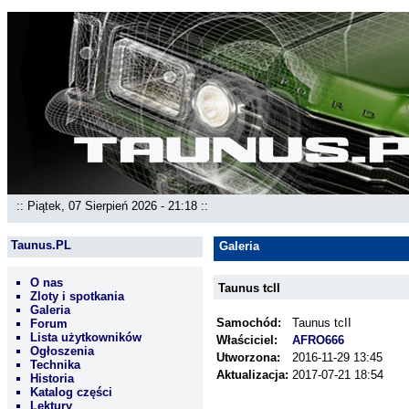
:: Piątek, 07 Sierpień 2026 - 21:18 ::
Taunus.PL
Galeria
O nas
Taunus tcII
Zloty i spotkania
Galeria
Samochód:
Taunus tcII
Forum
Lista użytkowników
Właściciel:
AFRO666
Ogłoszenia
Utworzona:
2016-11-29 13:45
Technika
Aktualizacja:
2017-07-21 18:54
Historia
Katalog części
Lektury