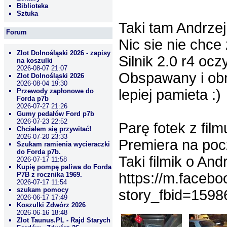
Biblioteka
Sztuka
Taki tam Andrzej
Forum
Nic sie nie chce
Zlot Dolnośląski 2026 - zapisy
Silnik 2.0 r4 ocz
na koszulki
2026-08-07 21:07
Obspawany i ob
Zlot Dolnośląski 2026
2026-08-04 19:30
lepiej pamieta :)
Przewody zapłonowe do
Forda p7b
2026-07-27 21:26
Gumy pedałów Ford p7b
2026-07-23 22:52
Parę fotek z fil
Chciałem się przywitać!
2026-07-20 23:33
Premiera na poc
Szukam ramienia wycieraczki
do Forda p7b.
Taki filmik o And
2026-07-17 11:58
Kupię pompę paliwa do Forda
https://m.faceb
P7B z rocznika 1969.
2026-07-17 11:54
szukam pomocy
story_fbid=159
2026-06-17 17:49
Koszulki Zdwórz 2026
2026-06-16 18:48
Zlot Taunus.PL - Rajd Starych